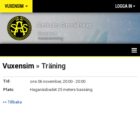
VUXENSIM
LOGGA IN
Älmhults Simsällskap
Simidrott
Vuxensimning
VUXNA
Vuxensim
» Träning
NYHETER
Tid:
ons 06 november, 20:00 - 20:00
Plats:
KALENDER
Haganäsbadet 25 meters bassäng
<< Tillbaka
MEDLEMMAR
BILDGALLERI
DOKUMENT