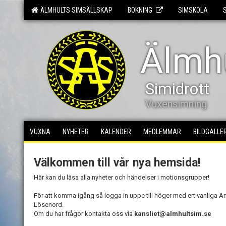
ÄLMHULTS SIMSÄLLSKAP
BOKNING
SIMSKOLA
Älmhu
Simidrott
Vuxensimning
VUXNA
NYHETER
KALENDER
MEDLEMMAR
BILDGALLER
Välkommen till vår nya hemsida!
Här kan du läsa alla nyheter och händelser i motionsgrupper!
För att komma igång så logga in uppe till höger med ert vanliga 
Lösenord.
Om du har frågor kontakta oss via
kansliet@almhultsim.se