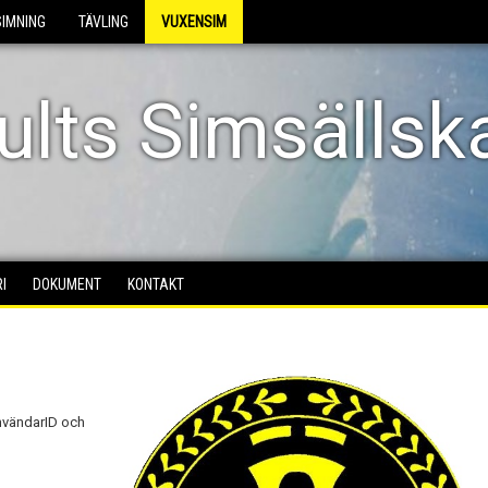
SIMNING
TÄVLING
VUXENSIM
lts Simsällsk
I
DOKUMENT
KONTAKT
AnvändarID och