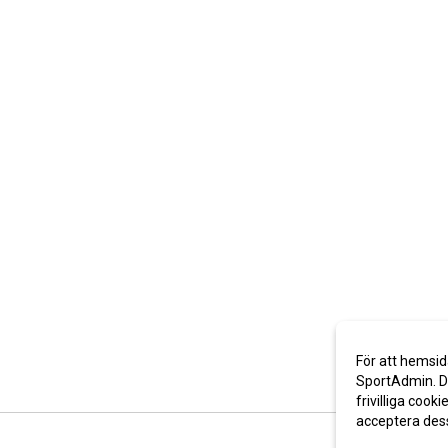
För att hemsid
SportAdmin. De
frivilliga cooki
acceptera des