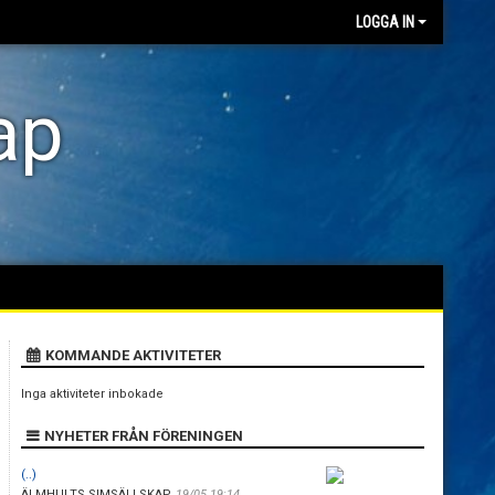
LOGGA IN
ap
KOMMANDE AKTIVITETER
Inga aktiviteter inbokade
NYHETER FRÅN FÖRENINGEN
(..)
ÄLMHULTS SIMSÄLLSKAP
,
19/05 19:14