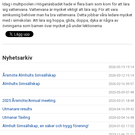
Idag i multipoolen i Höganäsbadet hade vi flera barn som kom för att lära
sig vattenvana. Vattenvana är mycket viktigt att lära sig. För att vara
simkunnig behöver man ha bra vattenvana. Detta jobbar våra ledare mycket
med i simskolan. Att lära sig hoppa, glida, doppa, dyka är några av
övningarna som barnen övar mycket på under lektionerna.
Nyhetsarkiv
2026-05-19 19:14
Årsmöte Älmhults Simsällskap
2026-03-12 15:14
Älmhults Simsällskap
2026-02-16 09:57
2025-05-09 07:48
2025 Årsmöte/Annual meeting
2025-03-21 18:48
Utmanare results
2024-04-16 09:42
Utmanar Tävling
2024-02-04 16:48
Älmhult Simsällskap, en säker och trygg förening!
2024-01-02 17:02
2023-11-06 21:11