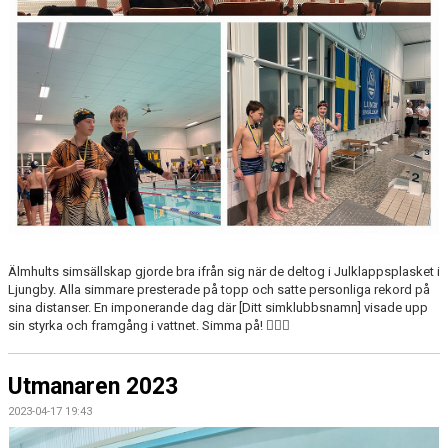
UTMANAREN
TRÄNARE
BILDGALLERI
KONTAKT
KLUBBREKORD
Älmhults simsällskap gjorde bra ifrån sig när de deltog i Julklappsplasket i
Ljungby. Alla simmare presterade på topp och satte personliga rekord på
sina distanser. En imponerande dag där [Ditt simklubbsnamn] visade upp
sin styrka och framgång i vattnet. Simma på! 🏊‍♂️🌟
Utmanaren 2023
2023-04-17 19:43