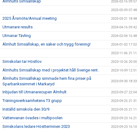
Älmhults Simsällskap
2026-02-16 09:57
2025-05-09 07:48
2025 Årsmöte/Annual meeting
2025-03-21 18:48
Utmanare results
2024-04-16 09:42
Utmanar Tävling
2024-02-04 16:48
Älmhult Simsällskap, en säker och trygg förening!
2024-01-02 17:02
2023-11-06 21:11
Simskolan tar Höstlov
2023-10-26 20:00
Älmhults Simsällskap med i projektet håll Sverige rent.
2023-10-09 12:51
Älmhults Simsällskap simmade hem fina priser på
2023-09-30 18:33
Sparbankssimmet i Markaryd
Inbjudan till Utmanarecupen Älmhult
2023-09-27 22:04
Träningsverksamhetens T3 grupp
2023-09-25 21:31
Inställd simskola den 30/9
2023-09-25 21:11
Vattenvanan övades i multipoolen
2023-09-23 16:21
Simskolans ledare Höstterminen 2023
2023-09-23 16:10