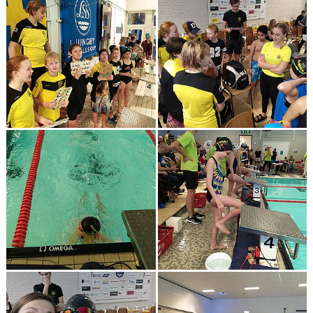
UTMANAREN
TRÄNARE
BILDGALLERI
KONTAKT
KLUBBREKORD