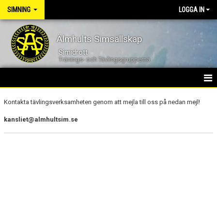
SIMNING
LOGGA IN
Älmhults Simsällskap
Simidrott
Tränings- och Tävlingsgrupperna
SIMNING
Kontakta tävlingsverksamheten genom att mejla till oss på nedan mejl!
NYHETER
kansliet@almhultsim.se
TÄVLINGSKALENDER
TVÄLINGSGRUPP 1 (T1)
TÄVLINGSGRUPP 2 (T2)
TÄVLINGSGRUPP 3 (T3)